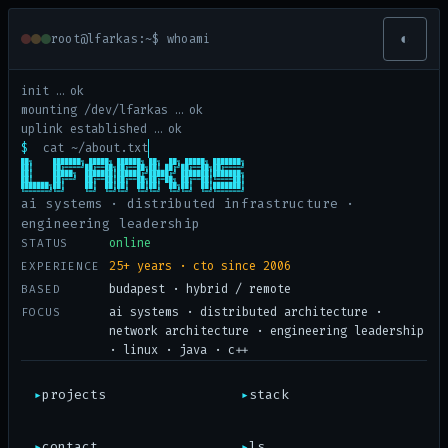
9
Levente Farkas — CTO, AI s
@
I
サ
n
◐
q
root@lfarkas:~$ whoami
C
0
オ
ツ
ン
ヌ
N
ル
p
init … ok
|
r
メ
ノ
mounting /dev/lfarkas … ok
9
7
e
uplink established … ok
z
オ
W
d
$
cat ~/about.txt
9
A
██╗     ███████╗ █████╗ ██████╗ ██╗  ██╗ █████╗ ███████╗

?
██║     ██╔════╝██╔══██╗██╔══██╗██║ ██╔╝██╔══██╗██╔════╝

██║     █████╗  ███████║██████╔╝█████╔╝ ███████║███████╗

D
L
G
██║     ██╔══╝  ██╔══██║██╔══██╗██╔═██╗ ██╔══██║╚════██║

H
ヘ
ミ
███████╗██║     ██║  ██║██║  ██║██║  ██╗██║  ██║███████║

2
4
╚══════╝╚═╝     ╚═╝  ╚═╝╚═╝  ╚═╝╚═╝  ╚═╝╚═╝  ╚═╝╚══════╝
Y
n
2
ai systems · distributed infrastructure ·
_
engineering leadership
テ
a
@
チ
ハ
F
b
ノ
online
STATUS
:
25+ years · cto since 2006
EXPERIENCE
p
モ
&
F
|
J
;
budapest · hybrid / remote
BASED
8
モ
p
ai systems · distributed architecture ·
FOCUS
g
network architecture · engineering leadership
e
ン
· linux · java · c++
$
▸
projects
▸
stack
#
;
ム
.
1
S
エ
コ
;
▸
contact
▸
ls