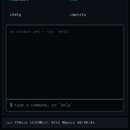
c
K
セ
-
ホ
ム
g
▸
help
▸
matrix
シ
q
チ
t
+
-
ワ
T
エ
2
y
チ
ウ
マ
キ
<
チ
C
d
ラ
ト
C
ナ
ト
$
cpu
59%
mem
1115MB
net
8541 Mbps
up
00:00:04